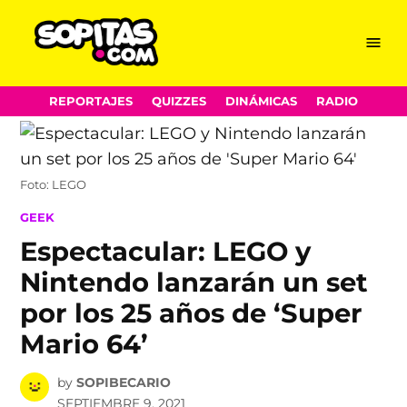
Menu
Sopitas.com
Skip
REPORTAJES
QUIZZES
DINÁMICAS
RADIO
to
content
Foto: LEGO
POSTED
GEEK
IN
Espectacular: LEGO y
Nintendo lanzarán un set
por los 25 años de ‘Super
Mario 64’
by
SOPIBECARIO
SEPTIEMBRE 9, 2021