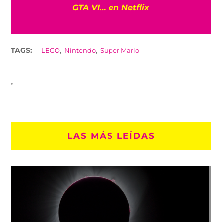
GTA VI… en Netflix
,
,
TAGS:
LEGO
Nintendo
Super Mario
LAS MÁS LEÍDAS