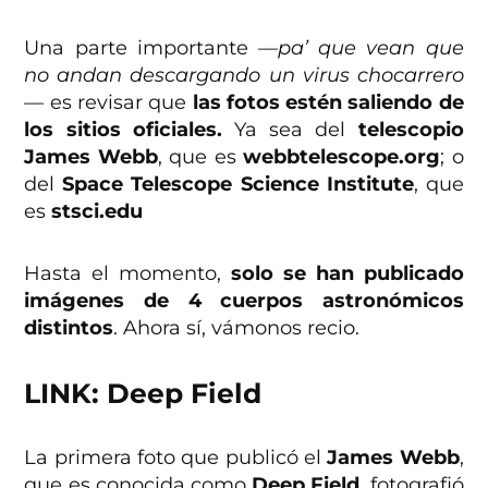
Una parte importante
—pa’ que vean que
no andan descargando un virus chocarrero
—
es revisar que
las fotos estén saliendo de
los sitios oficiales.
Ya sea del
telescopio
James Webb
, que es
webbtelescope.org
; o
del
Space Telescope Science Institute
, que
es
stsci.edu
Hasta el momento,
solo se han publicado
imágenes de 4 cuerpos astronómicos
distintos
. Ahora sí, vámonos recio.
LINK: Deep Field
La primera foto que publicó el
James Webb
,
que es conocida como
Deep Field
, fotografió