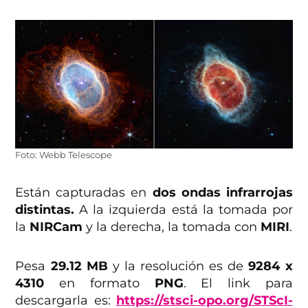
Foto: Webb Telescope
Están capturadas en
dos ondas infrarrojas
distintas.
A la izquierda está la tomada por
la
NIRCam
y la derecha, la tomada con
MIRI
.
Pesa
29.12 MB
y la resolución es de
9284 x
4310
en formato
PNG
. El link para
descargarla es:
https://stsci-opo.org/STScI-