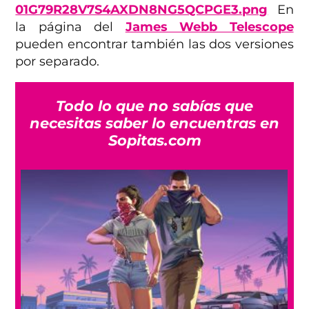
01G79R28V7S4AXDN8NG5QCPGE3.png
En
la página del
James Webb Telescope
pueden encontrar también las dos versiones
por separado.
Todo lo que no sabías que
necesitas saber lo encuentras en
Sopitas.com