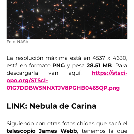
Foto: NASA
La resolución máxima está en 4537 x 4630,
está en formato
PNG
y pesa
28.51 MB
. Para
descargarla van aquí:
https://stsci-
opo.org/STScI-
01G7DDBW5NNXTJV8PGHB0465QP.png
LINK: Nebula de Carina
Siguiendo con otras fotos chidas que sacó el
telescopio James Webb
, tenemos la que