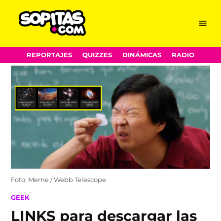
Menu
Sopitas.com
Skip
REPORTAJES
QUIZZES
DINÁMICAS
RADIO
to
content
Foto: Meme / Webb Telescope
POSTED
GEEK
IN
LINKS para descargar las