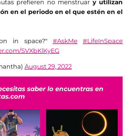
autas prefieren no menstruar
y utilizan
ón en el periodo en el que estén en el
ion in space?"
#AskMe
#LifeInSpace
ter.com/SVXbKlKyEG
amantha)
August 29, 2022
ecesitas saber lo encuentras en
tas.com