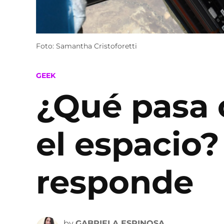
Foto: Samantha Cristoforetti
POSTED
GEEK
IN
¿Qué pasa 
el espacio
responde
by
GABRIELA ESPINOSA