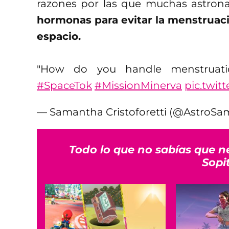
razones por las que muchas astron
hormonas para evitar la menstruaci
espacio.
"How do you handle menstruat
#SpaceTok
#MissionMinerva
pic.twit
— Samantha Cristoforetti (@AstroS
Todo lo que no sabías que n
Sopi