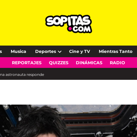
s
Musica
Deportes
Cine y TV
Mientras Tanto
Open
REPORTAJES
QUIZZES
DINÁMICAS
RADIO
dropdown
menu
Una astronauta responde