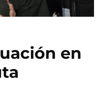
ruación en
uta