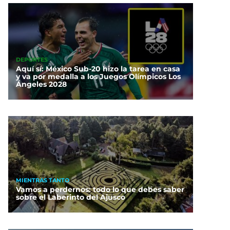
DEPORTES
Aquí sí: México Sub-20 hizo la tarea en casa
y va por medalla a los Juegos Olímpicos Los
Ángeles 2028
MIENTRAS TANTO
Vamos a perdernos: todo lo que debes saber
sobre el Laberinto del Ajusco