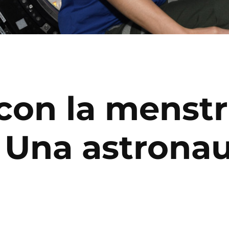
con la menst
? Una astrona