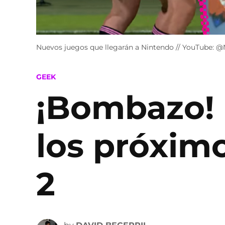
Nuevos juegos que llegarán a Nintendo // YouTube: 
POSTED
GEEK
IN
¡Bombazo! 
los próximo
2