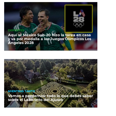
DEPORTES
Aquí sí: México Sub-20 hizo la tarea en casa
y va por medalla a los Juegos Olímpicos Los
Ángeles 2028
MIENTRAS TANTO
Vamos a perdernos: todo lo que debes saber
sobre el Laberinto del Ajusco