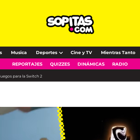
s
Musica
Deportes
Cine y TV
Mientras Tanto
Open
REPORTAJES
QUIZZES
DINÁMICAS
RADIO
dropdown
menu
uegos para la Switch 2