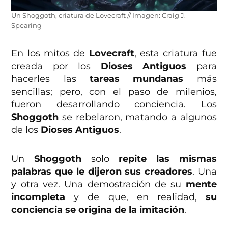
Un Shoggoth, criatura de Lovecraft // Imagen: Craig J.
Spearing
En los mitos de
Lovecraft
, esta criatura fue
creada por los
Dioses Antiguos
para
hacerles las
tareas mundanas
más
sencillas; pero, con el paso de milenios,
fueron desarrollando conciencia. Los
Shoggoth
se rebelaron, matando a algunos
de los
Dioses Antiguos
.
Un
Shoggoth
solo
repite las mismas
palabras que le dijeron sus creadores
. Una
y otra vez. Una demostración de su
mente
incompleta
y de que, en realidad,
su
conciencia se origina de la imitación
.