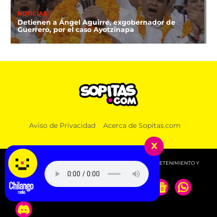
NOTICIAS
Detienen a Ángel Aguirre, exgobernador de
Guerrero, por el caso Ayotzinapa
Aviso de Privacidad
Acerca de Sopitas.com
x
© 2026 SOPITAS.COM - MÚSICA, NOTICIAS, DEPORTES, ENTRETENIMIENTO Y
MÁS!.
Jack White - G.O.D.