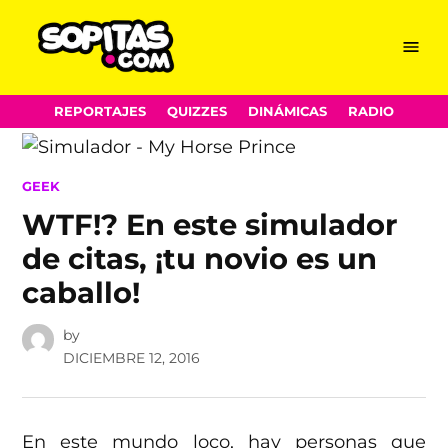
Menu
Sopitas.com
Skip
REPORTAJES
QUIZZES
DINÁMICAS
RADIO
to
content
POSTED
GEEK
IN
WTF!? En este simulador
de citas, ¡tu novio es un
caballo!
by
DICIEMBRE 12, 2016
En este mundo loco, hay personas que