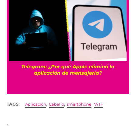
Telegram: ¿Por qué Apple eliminó la
la
aplicación de mensajería?
,
,
,
TAGS:
Aplicación
Caballo
smartphone
WTF