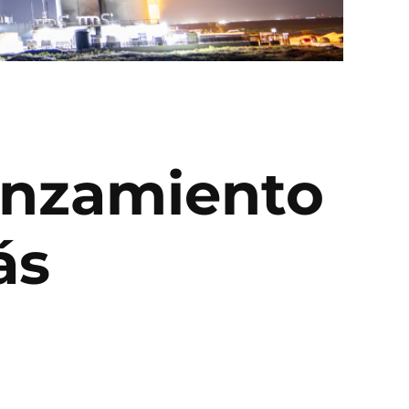
anzamiento
ás