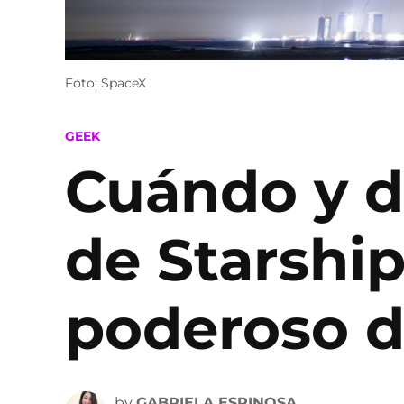
Foto: SpaceX
POSTED
GEEK
IN
Cuándo y d
de Starship
poderoso de
by
GABRIELA ESPINOSA