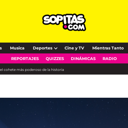
s
Musica
Deportes
Cine y TV
Mientras Tanto
Open
REPORTAJES
QUIZZES
DINÁMICAS
RADIO
dropdown
menu
el cohete más poderoso de la historia