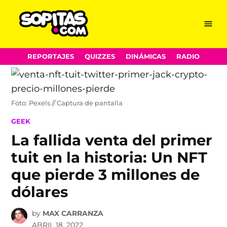
Menu
Sopitas.com
Skip
REPORTAJES
QUIZZES
DINÁMICAS
RADIO
to
content
Foto: Pexels // Captura de pantalla
POSTED
GEEK
IN
La fallida venta del primer
tuit en la historia: Un NFT
que pierde 3 millones de
dólares
by
MAX CARRANZA
ABRIL 18, 2022