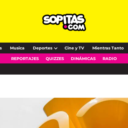
s
Musica
Deportes
Cine y TV
Mientras Tanto
Open
REPORTAJES
QUIZZES
DINÁMICAS
RADIO
dropdown
menu