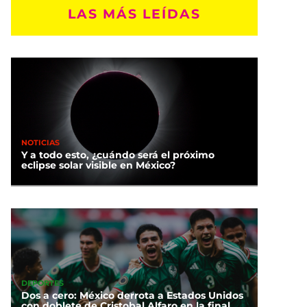
LAS MÁS LEÍDAS
NOTICIAS
Y a todo esto, ¿cuándo será el próximo
eclipse solar visible en México?
DEPORTES
Dos a cero: México derrota a Estados Unidos
con doblete de Cristobal Alfaro en la final