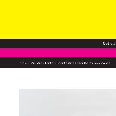
Skip
to
content
Noticia
Inicio
»
Mientras Tanto
»
5 fantásticas escultoras mexicanas