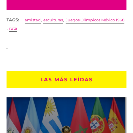
,
,
TAGS:
amistad
esculturas
Juegos Olímpicos México 1968
,
ruta
LAS MÁS LEÍDAS