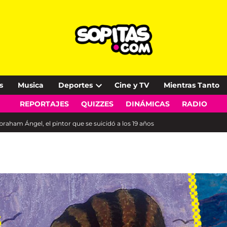
s
Musica
Deportes
Cine y TV
Mientras Tanto
Open
REPORTAJES
QUIZZES
DINÁMICAS
RADIO
dropdown
menu
raham Ángel, el pintor que se suicidó a los 19 años