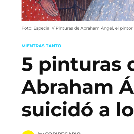
Foto: Especial // Pinturas de Abraham Ángel, el pintor
POSTED
MIENTRAS TANTO
IN
5 pinturas
Abraham Án
suicidó a l