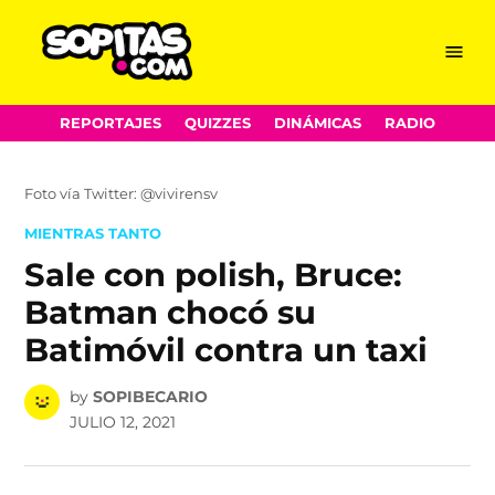
Menu
Sopitas.com
Skip
REPORTAJES
QUIZZES
DINÁMICAS
RADIO
to
content
Foto vía Twitter: @vivirensv
POSTED
MIENTRAS TANTO
IN
Sale con polish, Bruce:
Batman chocó su
Batimóvil contra un taxi
by
SOPIBECARIO
JULIO 12, 2021