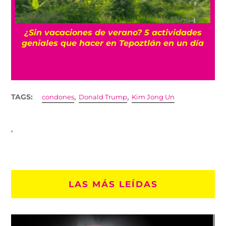
r
¿Sin vacaciones de verano? 5 actividades
geniales que hacer en Tepoztlán en un día
,
,
TAGS:
condones
Donald Trump
Kim Jong Un
LAS MÁS LEÍDAS