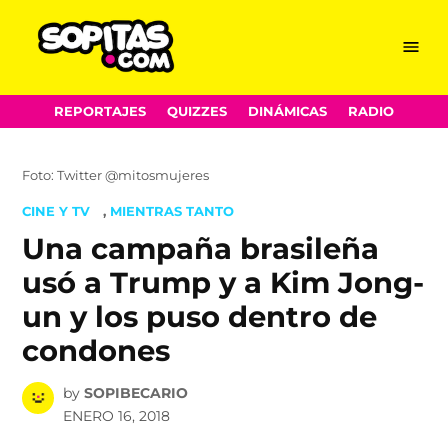
Menu
Sopitas.com
Skip
REPORTAJES
QUIZZES
DINÁMICAS
RADIO
to
content
Foto: Twitter @mitosmujeres
POSTED
CINE Y TV
,
MIENTRAS TANTO
IN
Una campaña brasileña
usó a Trump y a Kim Jong-
un y los puso dentro de
condones
by
SOPIBECARIO
ENERO 16, 2018