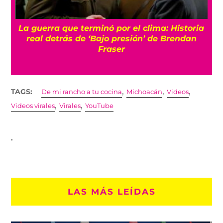
La guerra que terminó por el clima: Historia
o
real detrás de ‘Bajo presión’ de Brendan
Fraser
,
,
,
TAGS:
De mi rancho a tu cocina
Michoacán
Videos
,
,
Videos virales
Virales
YouTube
LAS MÁS LEÍDAS