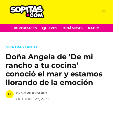
Menu
Sopitas.com
Skip
REPORTAJES
QUIZZES
DINÁMICAS
RADIO
to
content
POSTED
MIENTRAS TANTO
IN
Doña Angela de ‘De mi
rancho a tu cocina’
conoció el mar y estamos
llorando de la emoción
by
SOPIBECARIO
OCTUBRE 28, 2019