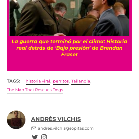
La guerra que terminó por el clima: Historia
o
real detrás de ‘Bajo presión’ de Brendan
Fraser
,
,
,
TAGS:
historia viral
perritos
Tailandia
The Man That Rescues Dogs
ANDRÉS VILCHIS
andres.vilchis@sopitas.com