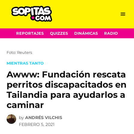
Menu
Sopitas.com
Skip
REPORTAJES
QUIZZES
DINÁMICAS
RADIO
to
content
Foto: Reuters
POSTED
MIENTRAS TANTO
IN
Awww: Fundación rescata
perritos discapacitados en
Tailandia para ayudarlos a
caminar
by
ANDRÉS VILCHIS
FEBRERO 5, 2021