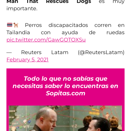
Man That Rescues Dogs
es muy
importante.
Perros discapacitados corren en
Tailandia con ayuda de ruedas
pic.twitter.com/GawGOTOXSu
— Reuters Latam (@ReutersLatam)
February 5, 2021
Todo lo que no sabías que
necesitas saber lo encuentras en
Sopitas.com