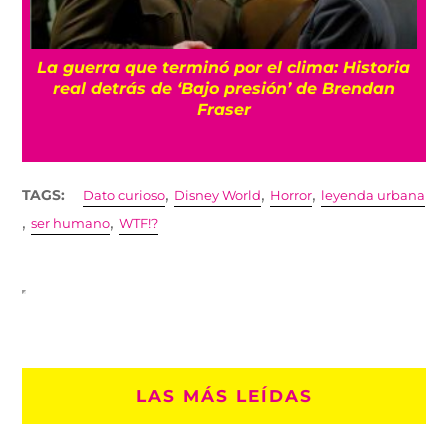
La guerra que terminó por el clima: Historia
o
real detrás de ‘Bajo presión’ de Brendan
Fraser
,
,
,
TAGS:
Dato curioso
Disney World
Horror
leyenda urbana
,
,
ser humano
WTF!?
LAS MÁS LEÍDAS