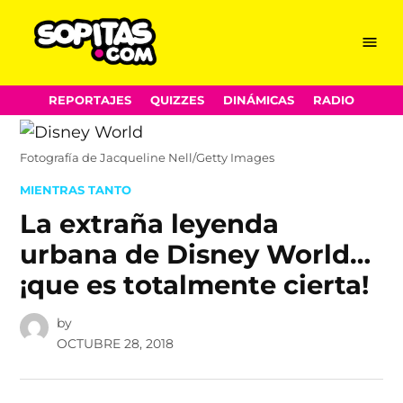
Menu
Sopitas.com
Skip
REPORTAJES
QUIZZES
DINÁMICAS
RADIO
to
content
Fotografía de Jacqueline Nell/Getty Images
POSTED
MIENTRAS TANTO
IN
La extraña leyenda
urbana de Disney World…
¡que es totalmente cierta!
by
OCTUBRE 28, 2018