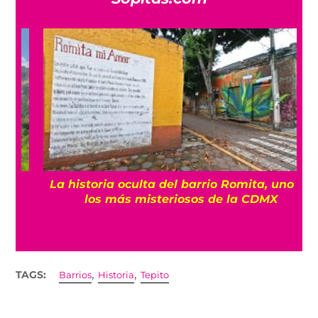
La historia oculta del barrio Romita, uno de
los más misteriosos de la CDMX
,
,
TAGS:
Barrios
Historia
Tepito