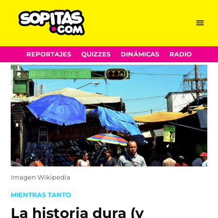
Menu
Sopitas.com
Skip
REPORTAJES
QUIZZES
DINÁMICAS
RADIO
to
content
Imagen Wikipedia
POSTED
MIENTRAS TANTO
IN
La historia dura (y