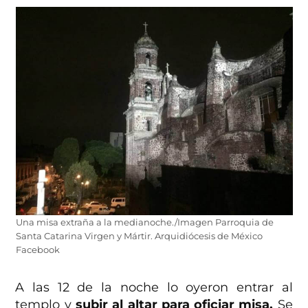
Una misa extraña a la medianoche./Imagen Parroquia de
Santa Catarina Virgen y Mártir. Arquidiócesis de México
Facebook
A las 12 de la noche lo oyeron entrar al
templo y
subir al altar para oficiar misa.
Se