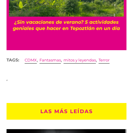
La historia oculta del barrio Romita, uno de
los más misteriosos de la CDMX
,
,
,
TAGS:
CDMX
Fantasmas
mitos y leyendas
Terror
LAS MÁS LEÍDAS