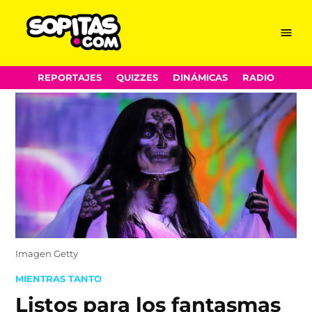
Menu
Sopitas.com
Skip
REPORTAJES
QUIZZES
DINÁMICAS
RADIO
to
content
Imagen Getty
POSTED
MIENTRAS TANTO
IN
Listos para los fantasmas