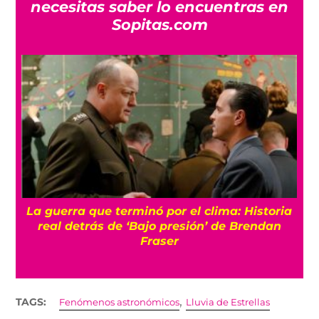
necesitas saber lo encuentras en
Sopitas.com
La guerra que terminó por el clima: Historia
o
real detrás de ‘Bajo presión’ de Brendan
Fraser
,
TAGS:
Fenómenos astronómicos
Lluvia de Estrellas