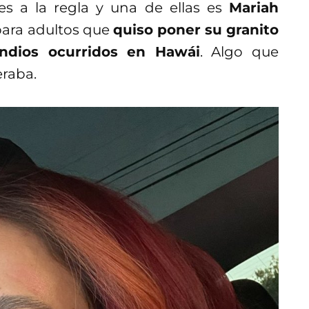
es a la regla y una de ellas es
Mariah
para adultos que
quiso poner su granito
ndios ocurridos en Hawái
. Algo que
raba.