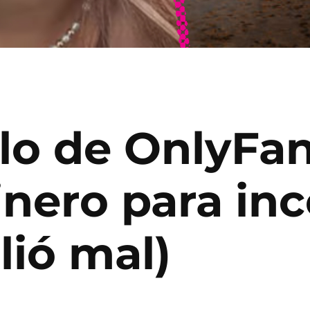
lo de OnlyFan
inero para in
lió mal)