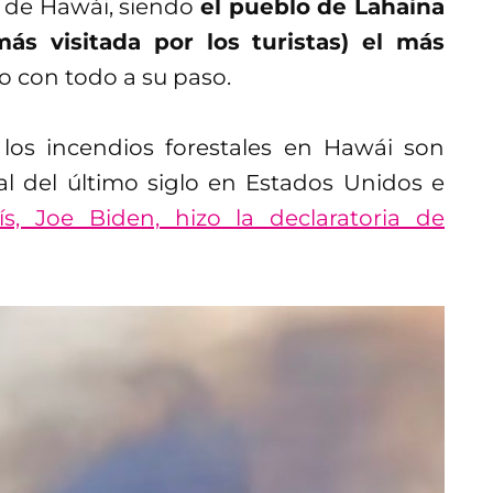
s de Hawái, siendo
el pueblo de Lahaina
ás visitada por los turistas) el más
o con todo a su paso.
los incendios forestales en Hawái son
al del último siglo en Estados Unidos e
s, Joe Biden, hizo la declaratoria de