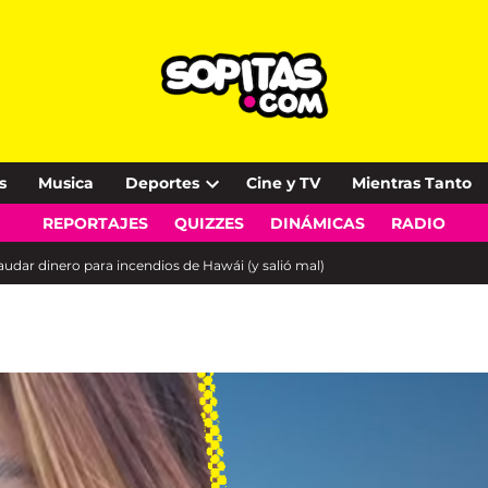
s
Musica
Deportes
Cine y TV
Mientras Tanto
Open
REPORTAJES
QUIZZES
DINÁMICAS
RADIO
dropdown
menu
udar dinero para incendios de Hawái (y salió mal)