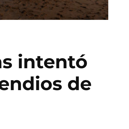
s intentó
cendios de