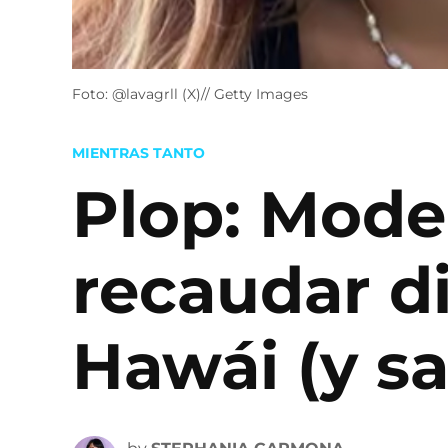
Foto: @lavagrll (X)// Getty Images
POSTED
MIENTRAS TANTO
IN
Plop: Mode
recaudar d
Hawái (y sa