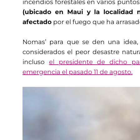
incendios forestales en varios punto
(ubicado en Maui y la localidad m
afectado
por el fuego que ha arrasad
Nomas’ para que se den una idea, 
considerados el peor desastre natur
incluso
el presidente de dicho paí
emergencia el pasado 11 de agosto.