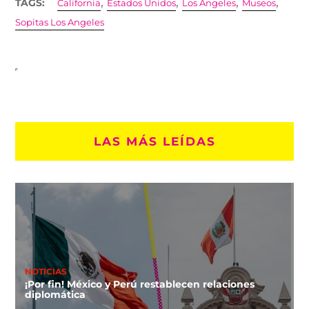
,
,
,
,
TAGS:
California
Estados Unidos
Los Angeles
Museos
Sopitas Los Angeles
LAS MÁS LEÍDAS
NOTICIAS
¡Por fin! México y Perú restablecen relaciones
diplomática