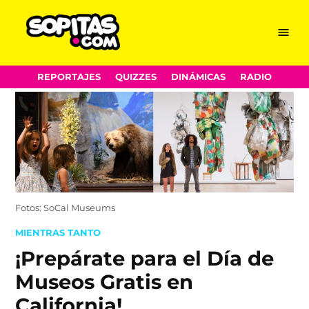
Menu
Sopitas.com
Skip
REPORTAJES
QUIZZES
DINÁMICAS
RADIO
to
content
Fotos: SoCal Museums
POSTED
MIENTRAS TANTO
IN
¡Prepárate para el Día de
Museos Gratis en
California!