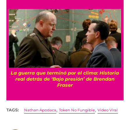
La guerra que terminó por el clima: Historia
o
real detrás de ‘Bajo presión’ de Brendan
Fraser
,
,
TAGS:
Nathan Apodaca
Token No Fungible
Video Viral