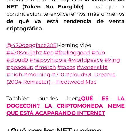
NFT (Token No Fungible)
, así que a
continuación te explicaremos más o menos
de qué va esta tendencia de venta
criptográfica
.
@420doggface208
Morning vibe
#420souljahz
#ec
#feelinggood
#h2o
#cloud9
#happyhippie
#worldpeace
#king
#peaceup
#merch
#tacos
#waterislife
#high
#morning
#710
#cloud9
♬ Dreams
(2004 Remaster) – Fleetwood Mac
También puedes leer:
¿QUÉ ES LA
DOGECOIN? LA CRIPTOMONEDA MEME
QUE ESTÁ ACAPARANDO INTERNET
¿Qué son los NFT y cómo