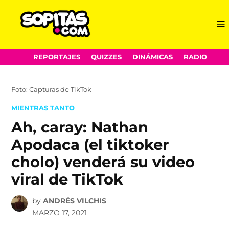
Me
Sopitas.com
Skip
REPORTAJES
QUIZZES
DINÁMICAS
RADIO
to
content
Foto: Capturas de TikTok
POSTED
MIENTRAS TANTO
IN
Ah, caray: Nathan
Apodaca (el tiktoker
cholo) venderá su video
viral de TikTok
by
ANDRÉS VILCHIS
MARZO 17, 2021