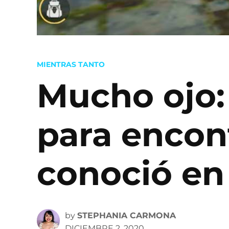
POSTED
MIENTRAS TANTO
IN
Mucho ojo:
para encon
conoció en 
by
STEPHANIA CARMONA
DICIEMBRE 2, 2020