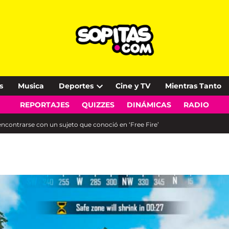
s
Musica
Deportes
Cine y TV
Mientras Tanto
Open
REPORTAJES
QUIZZES
DINÁMICAS
RADIO
dropdown
menu
ncontrarse con un sujeto que conoció en ‘Free Fire’