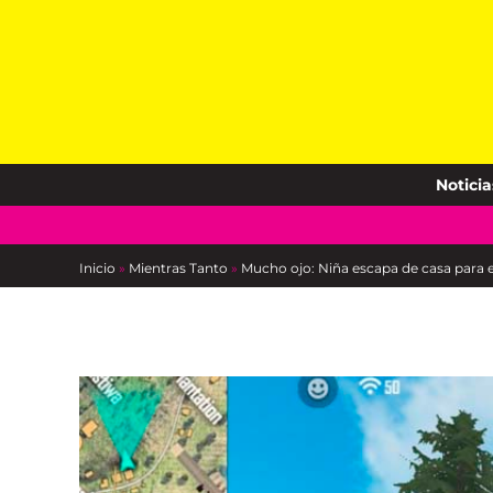
Skip
to
content
Noticia
Inicio
»
Mientras Tanto
»
Mucho ojo: Niña escapa de casa para e