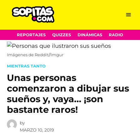
Menu
Sopitas.com
Skip
REPORTAJES
QUIZZES
DINÁMICAS
RADIO
to
content
Imágenes de Reddit//Imgur
POSTED
MIENTRAS TANTO
IN
Unas personas
comenzaron a dibujar sus
sueños y, vaya… ¡son
bastante raros!
by
MARZO 10, 2019