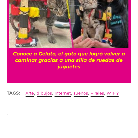
a
Conoce a Gelato, el gato que logró volver a
caminar gracias a una silla de ruedas de
juguetes
,
,
,
,
,
TAGS:
Arte
dibujos
Internet
sueños
Virales
WTF!?