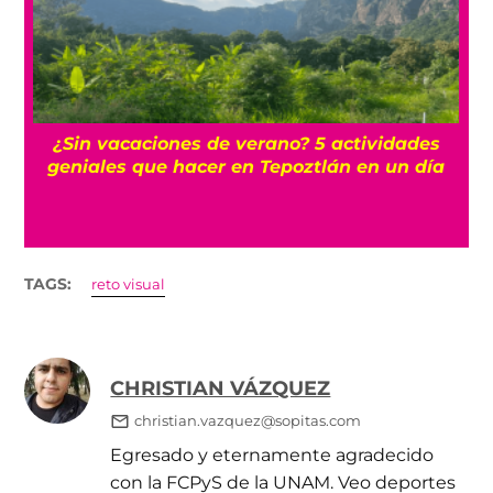
r
¿Sin vacaciones de verano? 5 actividades
geniales que hacer en Tepoztlán en un día
TAGS:
reto visual
CHRISTIAN VÁZQUEZ
christian.vazquez@sopitas.com
Egresado y eternamente agradecido
con la FCPyS de la UNAM. Veo deportes