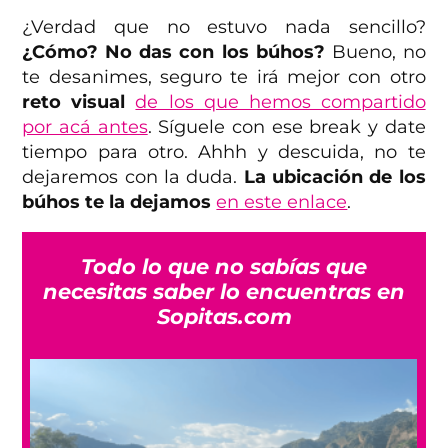
¿Verdad que no estuvo nada sencillo?
¿Cómo? No das con los búhos?
Bueno, no
te desanimes, seguro te irá mejor con otro
reto visual
de los que hemos compartido
por acá antes
. Síguele con ese break y date
tiempo para otro. Ahhh y descuida, no te
dejaremos con la duda.
La ubicación de los
búhos te la dejamos
en este enlace
.
Todo lo que no sabías que
necesitas saber lo encuentras en
Sopitas.com