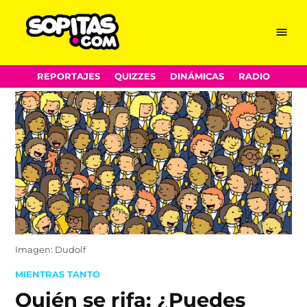
Menu
Sopitas.com
Skip
REPORTAJES
QUIZZES
DINÁMICAS
RADIO
to
content
Imagen: Dudolf
POSTED
MIENTRAS TANTO
IN
Quién se rifa: ¿Puedes