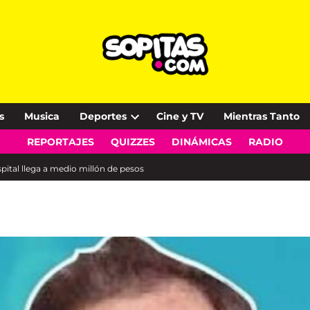
s
Musica
Deportes
Cine y TV
Mientras Tanto
Open
REPORTAJES
QUIZZES
DINÁMICAS
RADIO
dropdown
menu
tal llega a medio millón de pesos