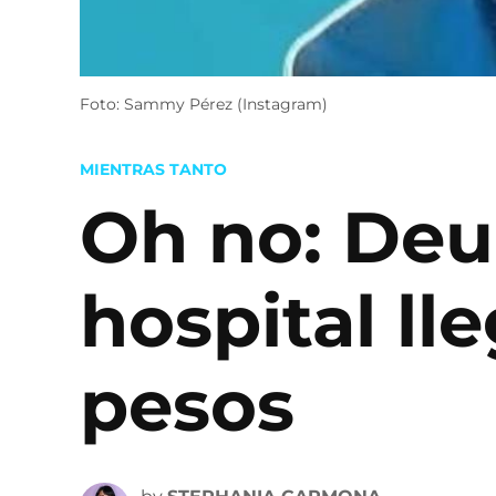
Foto: Sammy Pérez (Instagram)
POSTED
MIENTRAS TANTO
IN
Oh no: De
hospital ll
pesos