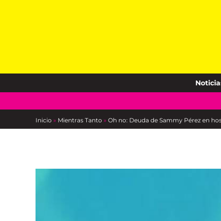
Skip
to
content
Noticia
Inicio
»
Mientras Tanto
»
Oh no: Deuda de Sammy Pérez en hospi