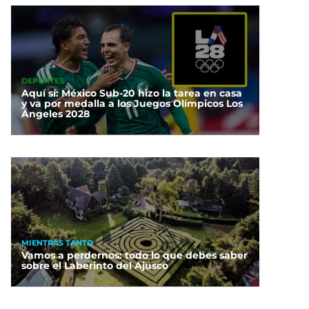
DEPORTES
Aquí sí: México Sub-20 hizo la tarea en casa
y va por medalla a los Juegos Olímpicos Los
Ángeles 2028
MIENTRAS TANTO
Vamos a perdernos: todo lo que debes saber
sobre el Laberinto del Ajusco