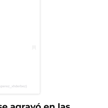
yperez_xhderbez)
se agravó en las