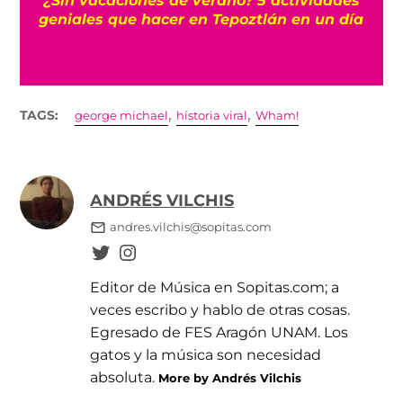
geniales que hacer en Tepoztlán en un día
,
,
TAGS:
george michael
historia viral
Wham!
ANDRÉS VILCHIS
andres.vilchis@sopitas.com
Editor de Música en Sopitas.com; a
veces escribo y hablo de otras cosas.
Egresado de FES Aragón UNAM. Los
gatos y la música son necesidad
absoluta.
More by Andrés Vilchis