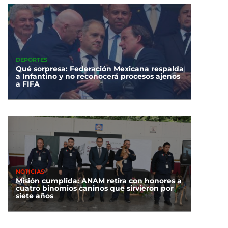
DEPORTES
Qué sorpresa: Federación Mexicana respalda
a Infantino y no reconocerá procesos ajenos
a FIFA
NOTICIAS
Misión cumplida: ANAM retira con honores a
cuatro binomios caninos que sirvieron por
siete años