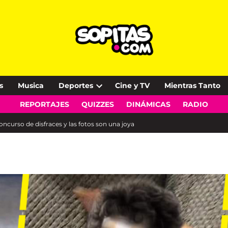
s
Musica
Deportes
Cine y TV
Mientras Tanto
Open
REPORTAJES
QUIZZES
DINÁMICAS
RADIO
dropdown
menu
ncurso de disfraces y las fotos son una joya