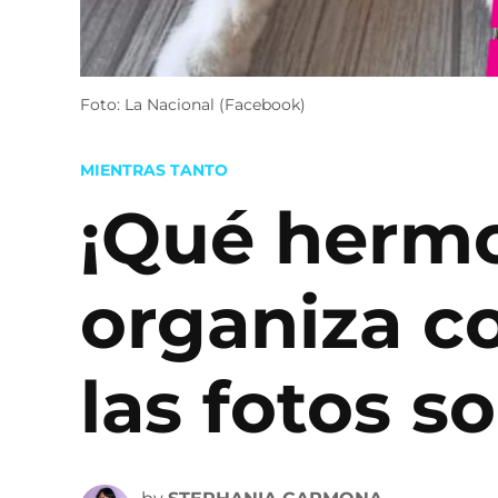
Foto: La Nacional (Facebook)
POSTED
MIENTRAS TANTO
IN
¡Qué hermo
organiza co
las fotos s