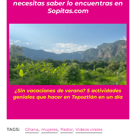
necesitas saber lo encuentras en
Sopitas.com
r
¿Sin vacaciones de verano? 5 actividades
geniales que hacer en Tepoztlán en un día
,
,
,
TAGS:
Ghana
mujeres
Pastor
Videos virales