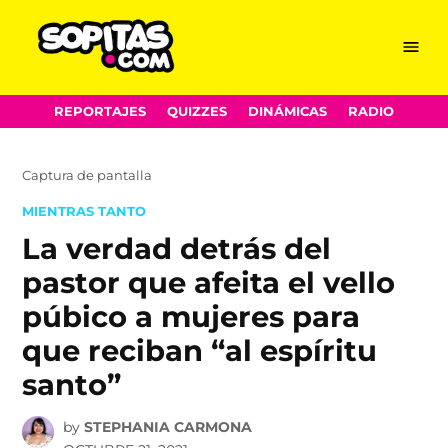
Menu
Sopitas.com
Skip
REPORTAJES
QUIZZES
DINÁMICAS
RADIO
to
content
Captura de pantalla
POSTED
MIENTRAS TANTO
IN
La verdad detrás del
pastor que afeita el vello
púbico a mujeres para
que reciban “al espíritu
santo”
by
STEPHANIA CARMONA