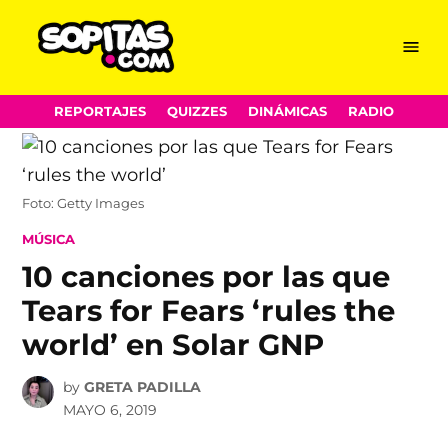
Menu
Sopitas.com
Skip
REPORTAJES
QUIZZES
DINÁMICAS
RADIO
to
content
Foto: Getty Images
POSTED
MÚSICA
IN
10 canciones por las que
Tears for Fears ‘rules the
world’ en Solar GNP
by
GRETA PADILLA
MAYO 6, 2019