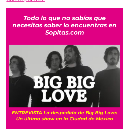
Todo lo que no sabías que
necesitas saber lo encuentras en
Sopitas.com
os
ENTREVISTA La despedida de Big Big Love:
Un último show en la Ciudad de México