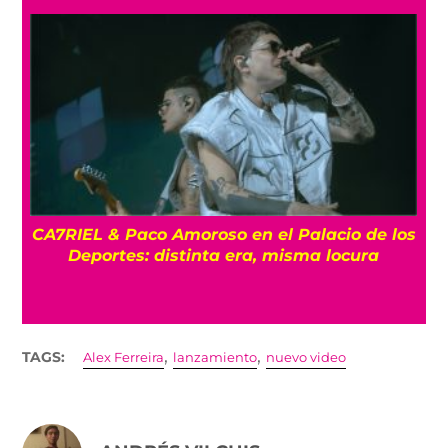
CA7RIEL & Paco Amoroso en el Palacio de los
e
Deportes: distinta era, misma locura
,
,
TAGS:
Alex Ferreira
lanzamiento
nuevo video