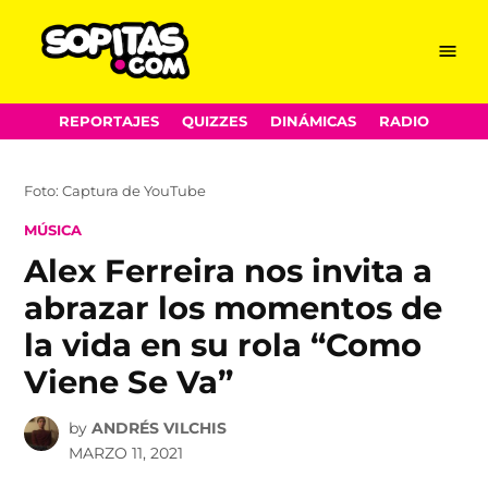
Menu
Sopitas.com
Skip
REPORTAJES
QUIZZES
DINÁMICAS
RADIO
to
content
Foto: Captura de YouTube
POSTED
MÚSICA
IN
Alex Ferreira nos invita a
abrazar los momentos de
la vida en su rola “Como
Viene Se Va”
by
ANDRÉS VILCHIS
MARZO 11, 2021