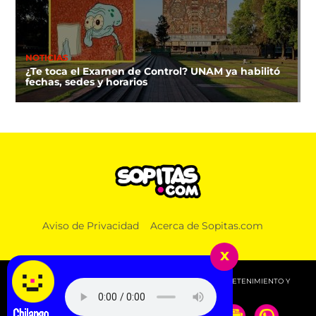
NOTICIAS
¿Te toca el Examen de Control? UNAM ya habilitó
fechas, sedes y horarios
NOTICIAS
Aviso de Privacidad
Acerca de Sopitas.com
Estados Unidos retoma parcialmente la compra de
aguacate michoacano
x
© 2026 SOPITAS.COM - MÚSICA, NOTICIAS, DEPORTES, ENTRETENIMIENTO Y
MÁS!.