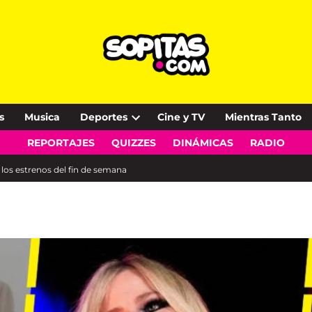
s
Musica
Deportes
Cine y TV
Mientras Tanto
Open
REPORTAJES
QUIZZES
DINÁMICAS
RADIO
dropdown
menu
 los estrenos del fin de semana