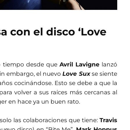
a con el disco ‘Love
o tiempo desde que
Avril Lavigne
lanzó
sin embargo, el nuevo
Love Sux
se siente
ños cocinándose. Esto se debe a que la
para volver a sus raíces más cercanas al
er en hace ya un buen rato.
solo las colaboraciones que tiene:
Travis
uevo disco) en “Bite Me”,
Mark Hoppus