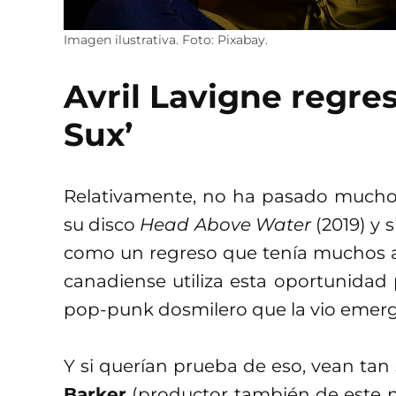
Imagen ilustrativa. Foto: Pixabay.
Avril Lavigne regres
Sux’
Relativamente, no ha pasado much
su disco
Head Above Water
(2019) y 
como un regreso que tenía muchos a
canadiense utiliza esta oportunidad 
pop-punk dosmilero que la vio emerg
Y si querían prueba de eso, vean tan 
Barker
(productor también de este n