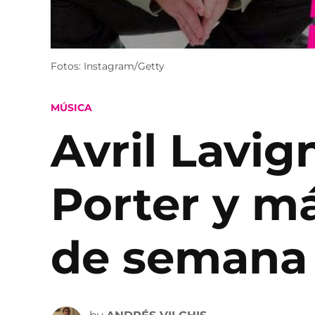
Fotos: Instagram/Getty
POSTED
MÚSICA
IN
Avril Lavig
Porter y má
de semana