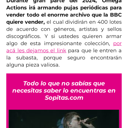
Durante gran parte del 2024, Omega
Actions irá armando pujas periódicas para
vender todo el enorme archivo que la BBC
quiere vender,
el cual dividirán en 400 lotes
de acuerdo con géneros, artistas y sellos
discográficos. Y si ustedes quieren armar
algo de esta impresionante colección,
por
acá les dejamos el link
para que le entren a
la subasta, porque seguro encontrarán
alguna pieza valiosa.
Todo lo que no sabías que
necesitas saber lo encuentras en
Sopitas.com