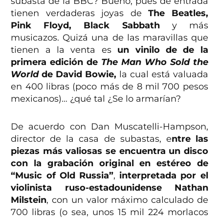
subasta de la BBC? Bueno, pues de entrada
tienen verdaderas joyas de
The
Beatles,
Pink Floyd, Black Sabbath
y más
musicazos. Quizá una de las maravillas que
tienen a la venta es
un vinilo de de la
primera edición de
The Man Who Sold the
World
de David Bowie,
la cual está valuada
en 400 libras (poco más de 8 mil 700 pesos
mexicanos)… ¿qué tal ¿Se lo armarían?
De acuerdo con Dan Muscatelli-Hampson,
director de la casa de subastas, e
ntre las
piezas más valiosas se encuentra un disco
con la grabación original en estéreo de
“Music of Old Russia”
,
interpretada por el
violinista ruso-estadounidense Nathan
Milstein
, con un valor máximo calculado de
700 libras (o sea, unos 15 mil 224 morlacos