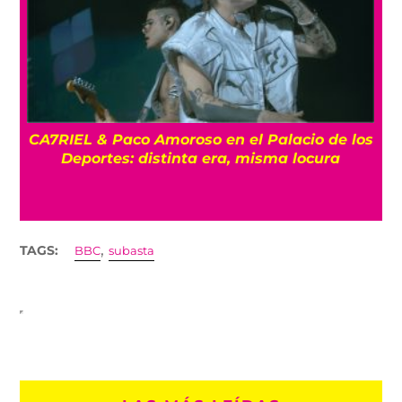
CA7RIEL & Paco Amoroso en el Palacio de los
e
Deportes: distinta era, misma locura
,
TAGS:
BBC
subasta