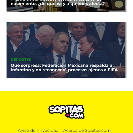
nacimiento, ¿de qué va y a quiénes afecta?
DEPORTES
Qué sorpresa: Federación Mexicana respalda a
Infantino y no reconocerá procesos ajenos a FIFA
NOTICIAS
Misión cumplida: ANAM retira con honores a
Aviso de Privacidad
Acerca de Sopitas.com
cuatro binomios caninos que sirvieron por siete