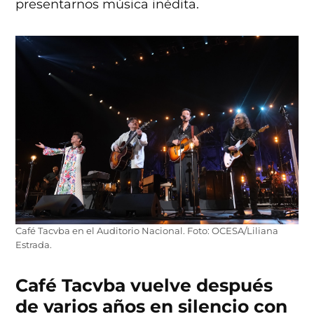
presentarnos música inédita.
Café Tacvba en el Auditorio Nacional. Foto: OCESA/Liliana
Estrada.
Café Tacvba vuelve después
de varios años en silencio con