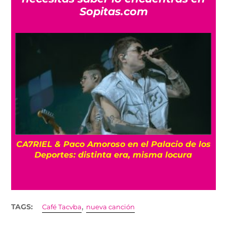
Sopitas.com
CA7RIEL & Paco Amoroso en el Palacio de los
e
Deportes: distinta era, misma locura
,
TAGS:
Café Tacvba
nueva canción