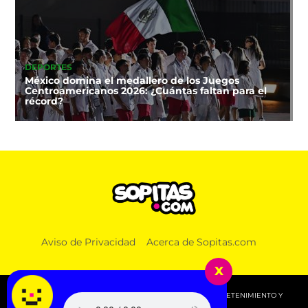
DEPORTES
México domina el medallero de los Juegos
Centroamericanos 2026: ¿Cuántas faltan para el
récord?
DEPORTES
Nos vamos al Mundial y queremos Juegos
Aviso de Privacidad
Acerca de Sopitas.com
Olímpicos: ¿Dónde ver el México vs Canadá Sub
20?
x
© 2026 SOPITAS.COM - MÚSICA, NOTICIAS, DEPORTES, ENTRETENIMIENTO Y