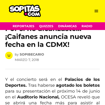
Skip
Menu
Sopitas.com
to
POSTED
MÚSICA
content
IN
Por si no alcanzaste…
REPORTAJES
QUIZZES
DINÁMICAS
RADIO
¡Caifanes anuncia nueva
fecha en la CDMX!
by
SOPIBECARIO
MARZO 7, 2018
Y el concierto será en el
Palacios de los
Deportes.
Tras haberse
agotado los boletos
para su presentación el próximo 14 de junio
en el
Auditorio Nacional,
OCESA reveló que
se abrirá una fecha más para asistir al