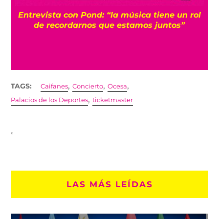
Entrevista con Pond: “la música tiene un rol
de recordarnos que estamos juntos”
,
,
,
TAGS:
Caifanes
Concierto
Ocesa
,
Palacios de los Deportes
ticketmaster
LAS MÁS LEÍDAS