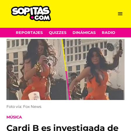
Menu
Sopitas.com
Skip
REPORTAJES
QUIZZES
DINÁMICAS
RADIO
to
content
Foto vía: Fox News
POSTED
MÚSICA
IN
Cardi B es investigada de