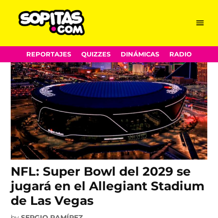
Las Vegas
Skip
Menu
Sopitas.com
to
content
REPORTAJES
QUIZZES
DINÁMICAS
RADIO
NFL: Super Bowl del 2029 se
jugará en el Allegiant Stadium
de Las Vegas
by
SERGIO RAMÍREZ