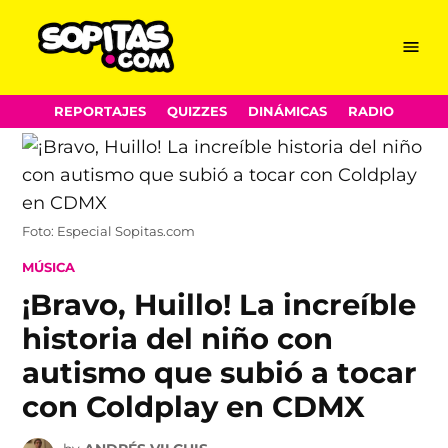
Menu
Sopitas.com
Skip
REPORTAJES
QUIZZES
DINÁMICAS
RADIO
to
content
Foto: Especial Sopitas.com
POSTED
MÚSICA
IN
¡Bravo, Huillo! La increíble
historia del niño con
autismo que subió a tocar
con Coldplay en CDMX