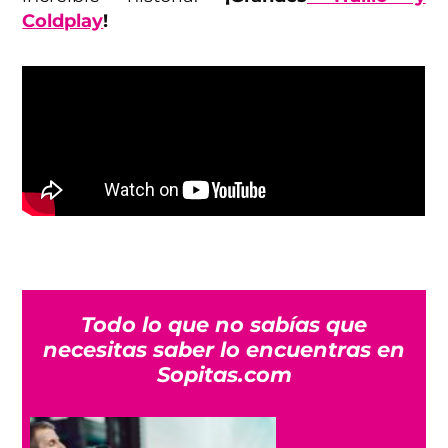
Coldplay
!
Todo lo que no sabías que
necesitas saber lo encuentras en
Sopitas.com