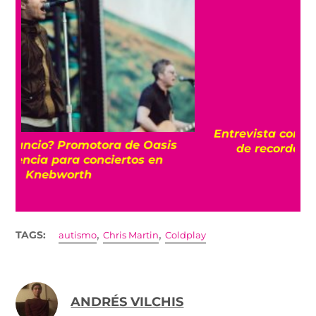
Entrevista con Pond: “la música tiene un rol
de recordarnos que estamos juntos”
,
,
TAGS:
autismo
Chris Martin
Coldplay
ANDRÉS VILCHIS