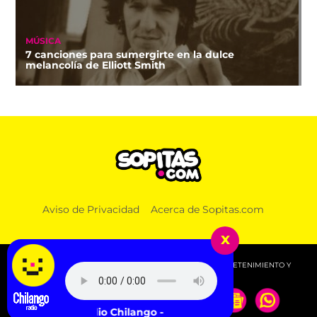
MÚSICA
7 canciones para sumergirte en la dulce
melancolía de Elliott Smith
NOTICIAS
Aviso de Privacidad
Acerca de Sopitas.com
UNAM dice que hay pruebas de la cancelación de
más de 3 mil exámenes en línea por trampa
x
© 2026 SOPITAS.COM - MÚSICA, NOTICIAS, DEPORTES, ENTRETENIMIENTO Y
MÁS!.
Escucha Radio Chilango -