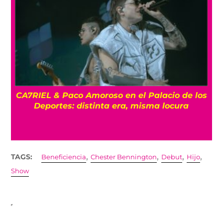
CA7RIEL & Paco Amoroso en el Palacio de los
e
Deportes: distinta era, misma locura
,
,
,
,
TAGS:
Beneficiencia
Chester Bennington
Debut
Hijo
Show