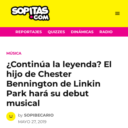
Menu
Sopitas.com
Skip
REPORTAJES
QUIZZES
DINÁMICAS
RADIO
to
content
POSTED
MÚSICA
IN
¿Continúa la leyenda? El
hijo de Chester
Bennington de Linkin
Park hará su debut
musical
by
SOPIBECARIO
MAYO 27, 2019