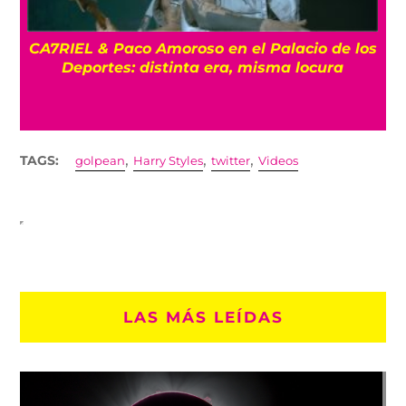
CA7RIEL & Paco Amoroso en el Palacio de los
e
Deportes: distinta era, misma locura
,
,
,
TAGS:
golpean
Harry Styles
twitter
Videos
LAS MÁS LEÍDAS