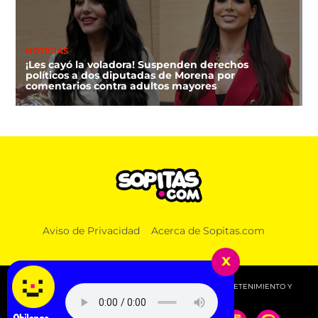
NOTICIAS
¡Les cayó la voladora! Suspenden derechos
políticos a dos diputadas de Morena por
comentarios contra adultos mayores
DEPORTES
Aviso de Privacidad
Acerca de Sopitas.com
FIFA niega que Infantino hizo millonaria a una
amante cuando estaba en UEFA
x
© 2026 SOPITAS.COM - MÚSICA, NOTICIAS, DEPORTES, ENTRETENIMIENTO Y
MÁS!.