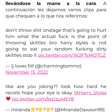
llevándose la mano a la cara
. A
continuación les dejamos varios clips para
que chequen a lo que nos referimos:
don’t throw shit onstage that’s going to hurt
him what the actual fuck is the point of
throwing skittles bro harry styles is not
going to eat your random fucking dirty
skittles stop it
pic.twitter.com/W2F7sMO7GZ
— lj loves fitf (@charmingtommo)
November 15, 2022
like are you joking?? look how hard he
recoils hope your eye is okay
@Harry_Styles
pic.twitter.com/bqJzu4t6Y8
— miranda
?
?
? (@MirandaDawson99)