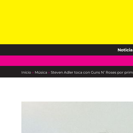
Skip
to
content
Noticia
Inicio
»
Música
»
Steven Adler toca con Guns N’ Roses por prim