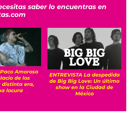
ecesitas saber lo encuentras en
tas.com
 Paco Amoroso
ENTREVISTA La despedida
C
lacio de los
de Big Big Love: Un último
ases
 distinta era,
show en la Ciudad de
Dua
a locura
México