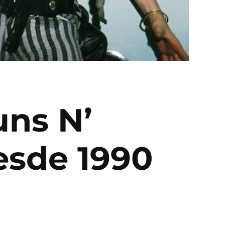
uns N’
esde 1990