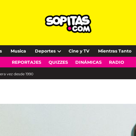
s
Musica
Deportes
Cine y TV
Mientras Tanto
Open
REPORTAJES
QUIZZES
DINÁMICAS
RADIO
dropdown
menu
era vez desde 1990