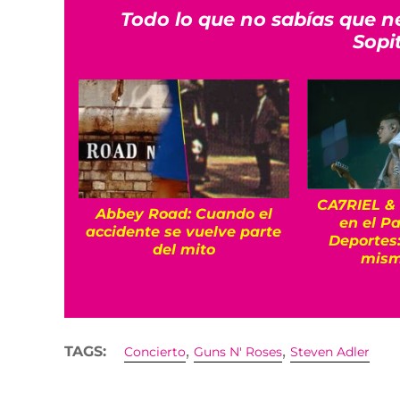
Todo lo que no sabías que n
Sopi
CA7RIEL &
Abbey Road: Cuando el
en el Pa
accidente se vuelve parte
Deportes:
del mito
mism
,
,
TAGS:
Concierto
Guns N' Roses
Steven Adler