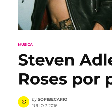
POSTED
MÚSICA
IN
Steven Adl
Roses por 
by
SOPIBECARIO
JULIO 7, 2016