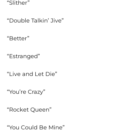
“Slither”
“Double Talkin’ Jive”
“Better”
“Estranged”
“Live and Let Die”
“You’re Crazy”
“Rocket Queen”
“You Could Be Mine”