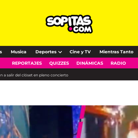
s
Musica
Deportes
Cine y TV
Mientras Tanto
Open
REPORTAJES
QUIZZES
DINÁMICAS
RADIO
dropdown
menu
n a salir del clóset en pleno concierto