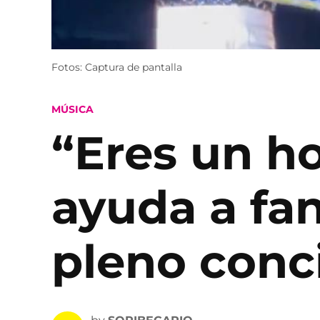
Fotos: Captura de pantalla
POSTED
MÚSICA
IN
“Eres un ho
ayuda a fan
pleno conc