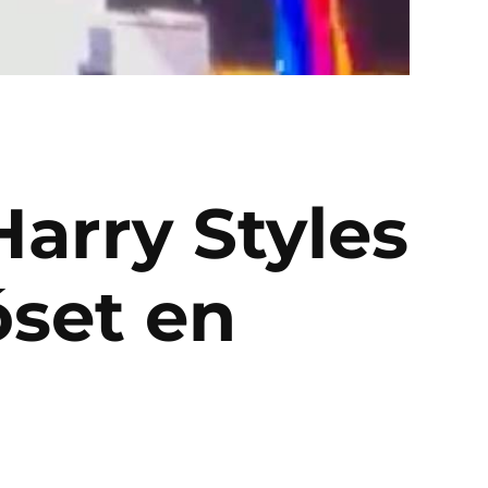
Harry Styles
óset en