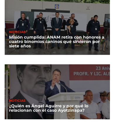
NOTICIAS
Misión cumplida: ANAM retira con honores a
cuatro binomios caninos que sirvieron por
siete años
NOTICIAS
¿Quién es Ángel Aguirre y por qué lo
relacionan con el caso Ayotzinapa?