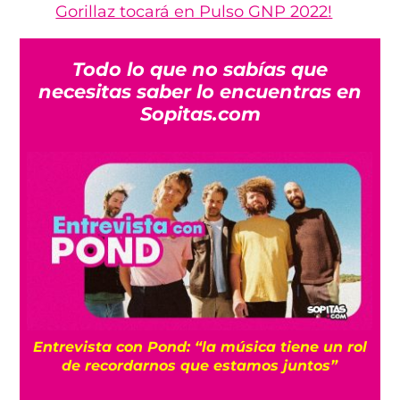
Gorillaz tocará en Pulso GNP 2022!
Todo lo que no sabías que
necesitas saber lo encuentras en
Sopitas.com
Entrevista con Pond: “la música tiene un rol
de recordarnos que estamos juntos”