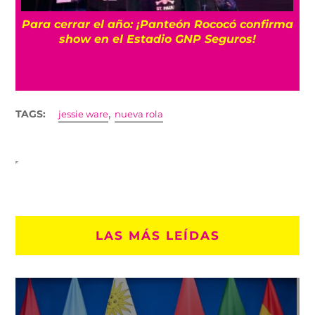
Para cerrar el año: ¡Panteón Rococó confirma
show en el Estadio GNP Seguros!
,
TAGS:
jessie ware
nueva rola
LAS MÁS LEÍDAS