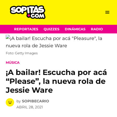
Menu
Sopitas.com
Skip
REPORTAJES
QUIZZES
DINÁMICAS
RADIO
to
content
Foto: Getty Images
POSTED
MÚSICA
IN
¡A bailar! Escucha por acá
“Please”, la nueva rola de
Jessie Ware
by
SOPIBECARIO
ABRIL 28, 2021