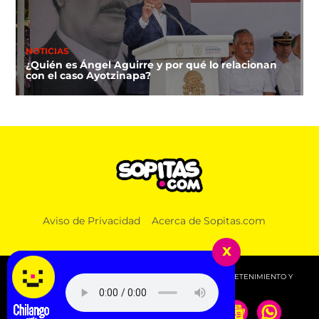
NOTICIAS
¿Quién es Ángel Aguirre y por qué lo relacionan
con el caso Ayotzinapa?
NOTICIAS
Aviso de Privacidad
Acerca de Sopitas.com
Lucas, el primer lomito que recibirá pensión
alimenticia luego de que sus amos se divorciaran
x
© 2026 SOPITAS.COM - MÚSICA, NOTICIAS, DEPORTES, ENTRETENIMIENTO Y
MÁS!.