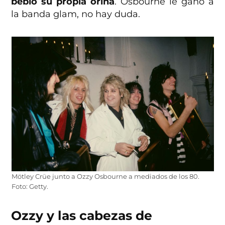
bebió su propia orina
. Osbourne le ganó a
la banda glam, no hay duda.
Mötley Crüe junto a Ozzy Osbourne a mediados de los 80.
Foto: Getty.
Ozzy y las cabezas de