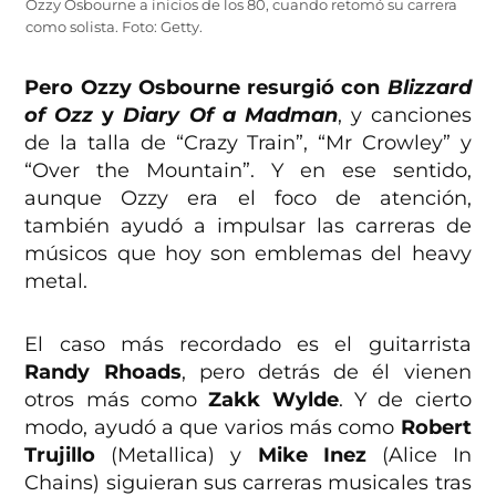
Ozzy Osbourne a inicios de los 80, cuando retomó su carrera
como solista. Foto: Getty.
Pero Ozzy Osbourne resurgió con
Blizzard
of O
zz
y
Diary
Of a Madman
, y canciones
de la talla de “Crazy Train”, “Mr Crowley” y
“Over the Mountain”. Y en ese sentido,
aunque Ozzy era el foco de atención,
también ayudó a impulsar las carreras de
músicos que hoy son emblemas del heavy
metal.
El caso más recordado es el guitarrista
Randy Rhoads
, pero detrás de él vienen
otros más como
Zakk Wylde
. Y de cierto
modo, ayudó a que varios más como
Robert
Trujillo
(Metallica) y
Mike Inez
(Alice In
Chains) siguieran sus carreras musicales tras