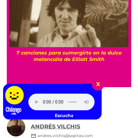
7 canciones para sumergirte en la dulce
ma
melancolía de Elliott Smith
x
,
TAGS:
black sabbath
Ozzy Osbourne
Escucha Radio Chilango -
ANDRÉS VILCHIS
andres.vilchis@sopitas.com