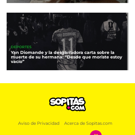
DEPORTES
Yan Diomande y la desgarradora carta sobre la
muerte de su hermana: “Desde que moriste estoy
vacío”
MÚSICA
Aviso de Privacidad
Acerca de Sopitas.com
¡Alizzz regresa a México! Entérate de todo sobre su
show