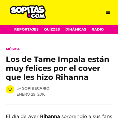
Menu
Sopitas.com
Skip
REPORTAJES
QUIZZES
DINÁMICAS
RADIO
to
content
POSTED
MÚSICA
IN
Los de Tame Impala están
muy felices por el cover
que les hizo Rihanna
by
SOPIBECARIO
ENERO 29, 2016
El día de ayer
Rihanna
sorprendió a sus fans