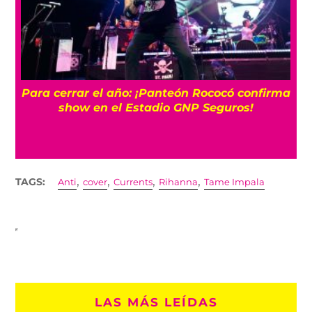
Para cerrar el año: ¡Panteón Rococó confirma
show en el Estadio GNP Seguros!
,
,
,
,
TAGS:
Anti
cover
Currents
Rihanna
Tame Impala
LAS MÁS LEÍDAS