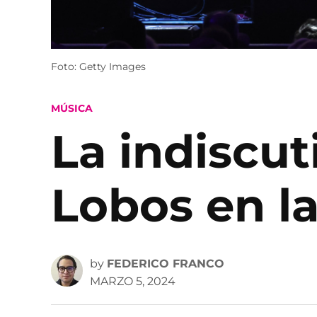
Foto: Getty Images
POSTED
MÚSICA
IN
La indiscut
Lobos en l
by
FEDERICO FRANCO
MARZO 5, 2024