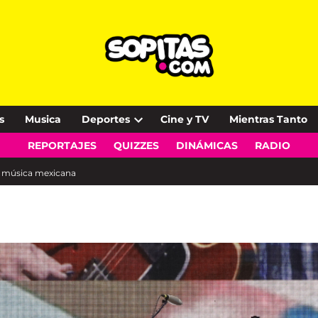
s
Musica
Deportes
Cine y TV
Mientras Tanto
Open
REPORTAJES
QUIZZES
DINÁMICAS
RADIO
dropdown
menu
la música mexicana