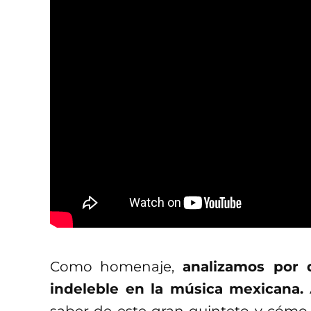
Como homenaje,
analizamos por q
indeleble en la música mexicana.
saber de este gran quinteto y cómo 