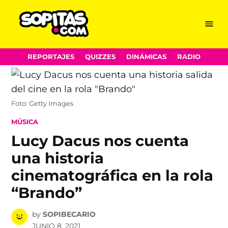
Menu
Sopitas.com
Skip
REPORTAJES
QUIZZES
DINÁMICAS
RADIO
to
content
Foto: Getty Images
POSTED
MÚSICA
IN
Lucy Dacus nos cuenta
una historia
cinematográfica en la rola
“Brando”
by
SOPIBECARIO
JUNIO 8, 2021